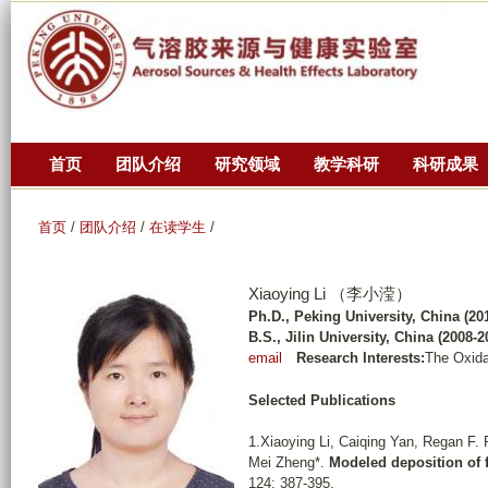
跳
转
到
页
面
的
首页
团队介绍
研究领域
教学科研
科研成果
主
要
首页
/
团队介绍
/
在读学生
/
内
容
Xiaoying Li （李小滢）
部
Ph.D., Peking University, China (20
分
B.S., Jilin University, China (2008-2
email
Research Interests:
The Oxida
Selected Publications
1.Xiaoying Li, Caiqing Yan, Regan F.
Mei Zheng*.
Modeled deposition of f
124: 387-395.