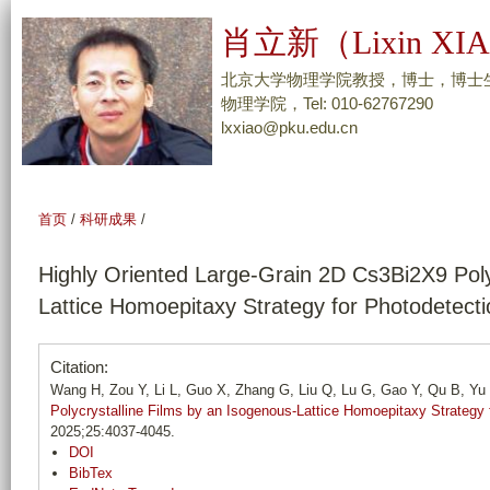
跳
肖立新（Lixin XI
转
到
北京大学物理学院教授，博士，博士
页
物理学院，Tel: 010-62767290
lxxiao@pku.edu.cn
面
的
主
要
首页
/
科研成果
/
内
容
Highly Oriented Large-Grain 2D Cs3Bi2X9 Poly
部
Lattice Homoepitaxy Strategy for Photodetecti
分
Citation:
Wang H, Zou Y, Li L, Guo X, Zhang G, Liu Q, Lu G, Gao Y, Qu B, Yu 
Polycrystalline Films by an Isogenous-Lattice Homoepitaxy Strategy 
2025;25:4037-4045.
DOI
BibTex