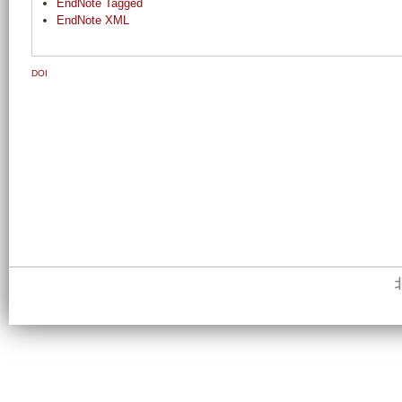
EndNote Tagged
EndNote XML
DOI