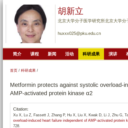
跳
胡新立
转
到
北京大学分子医学研究所北京大学分
页
huxxx025@pku.edu.cn
面
的
主
简介
课程
新闻
活动
科研成果
演讲
要
内
容
首页
/
科研成果
/
部
Metformin protects against systolic overload-i
分
AMP-activated protein kinase α2
Citation:
Xu X, Lu Z, Fassett J, Zhang P, Hu X, Liu X, Kwak D, Li J, Zhu G, Ta
overload-induced heart failure independent of AMP-activated protein 
728.