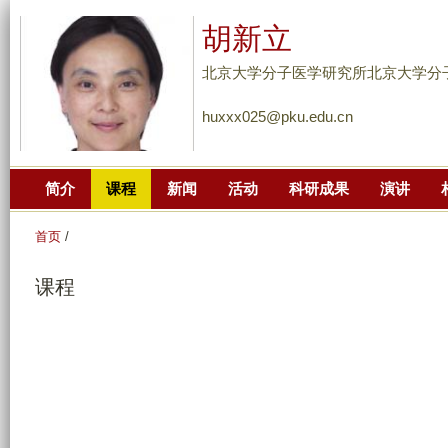
跳
胡新立
转
到
北京大学分子医学研究所北京大学分
页
huxxx025@pku.edu.cn
面
的
主
简介
课程
新闻
活动
科研成果
演讲
要
内
首页
/
容
部
课程
分