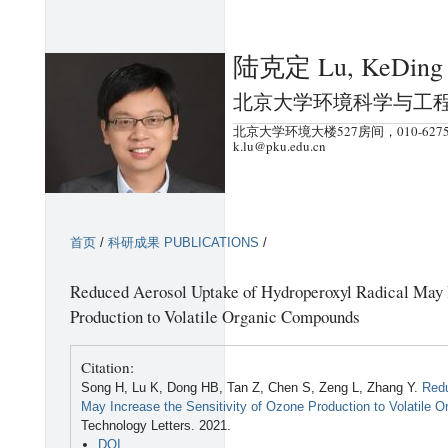
跳
转
陆克定 Lu, KeDing
到
页
北京大学环境科学与工
面
北京大学环境大楼527房间，010-6275
的
k.lu@pku.edu.cn
主
要
内
首页
/
科研成果 PUBLICATIONS
/
容
部
Reduced Aerosol Uptake of Hydroperoxyl Radical May I
分
Production to Volatile Organic Compounds
Citation:
Song H, Lu K, Dong HB, Tan Z, Chen S, Zeng L, Zhang Y.
Redu
May Increase the Sensitivity of Ozone Production to Volatile
Technology Letters. 2021.
DOI