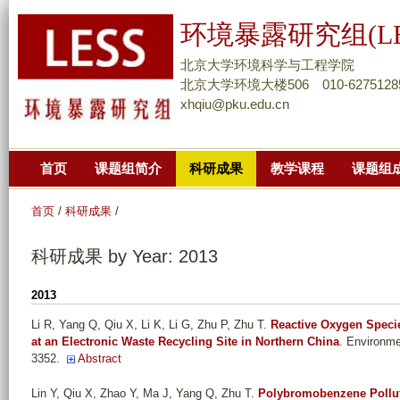
跳
环境暴露研究组(LE
转
到
北京大学环境科学与工程学院
页
北京大学环境大楼506 010-6275128
xhqiu@pku.edu.cn
面
的
主
首页
课题组简介
科研成果
教学课程
课题组
要
内
首页
/
科研成果
/
容
部
科研成果 by Year: 2013
分
2013
Li R, Yang Q, Qiu X, Li K, Li G, Zhu P, Zhu T
.
Reactive Oxygen Specie
at an Electronic Waste Recycling Site in Northern China
. Environme
3352.
Abstract
Lin Y, Qiu X, Zhao Y, Ma J, Yang Q, Zhu T
.
Polybromobenzene Polluta