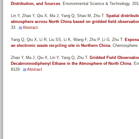
Distribution, and Sources
. Environmental Science & Technology. 20
Lin Y, Zhao Y, Qiu X, Ma J, Yang Q, Shao M, Zhu T
.
Spatial distribut
atmosphere across North China based on gridded field observatio
33.
Abstract
Yang Q, Qiu X, Li R, Liu SS, Li K, Wang F, Zhu P, Li G, Zhu T
.
Exposur
an electronic waste recycling site in Northern China
. Chemosphere.
Zhao Y, Ma J, Qiu X, Lin Y, Yang Q, Zhu T
.
Gridded Field Observatio
Decabronnodiphenyl Ethane in the Atmosphere of North China
. En
8129.
Abstract