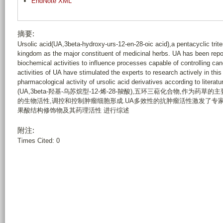
EndNote XML
摘要:
Ursolic acid(UA,3beta-hydroxy-urs-12-en-28-oic acid),a pentacyclic trit
kingdom as the major constituent of medicinal herbs. UA has been repo
biochemical activities to influence processes capable of controlling ca
activities of UA have stimulated the experts to research actively in thi
pharmacological activity of ursolic acid derivatives according to lite
(UA,3beta-羟基-乌苏烷型-12-烯-28-羧酸),五环三萜化合物,作为药
的生物活性,调控和控制肿瘤细胞形成.UA多效性的抗肿瘤活性激发了专
果酸结构修饰物及其药理活性 进行综述
附注:
Times Cited: 0