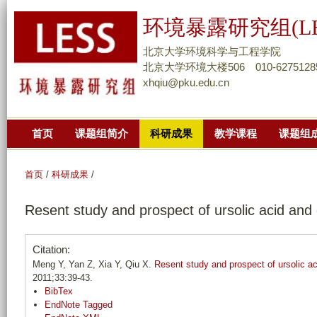
跳
环境暴露研究组(LE
转
到
北京大学环境科学与工程学院
页
北京大学环境大楼506 010-6275128
xhqiu@pku.edu.cn
面
的
主
首页
课题组简介
科研成果
教学课程
课题组
要
内
容
首页
/
科研成果
/
部
Resent study and prospect of ursolic acid and 
分
Citation:
Meng Y, Yan Z, Xia Y, Qiu X.
Resent study and prospect of ursolic ac
2011;33:39-43.
BibTex
EndNote Tagged