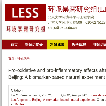
跳
环境暴露研究组(LE
转
到
北京大学环境科学与工程学院
页
北京大学环境大楼506 010-6275128
xhqiu@pku.edu.cn
面
的
主
首页
课题组简介
科研成果
教学课程
课题组
要
内
容
首页
/
科研成果
/
部
Pro-oxidative and pro-inflammatory effects aft
分
Beijing: A biomarker-based natural experiment
Citation:
Lin Y, Ramanathan G, Zhu Y*, ……, Qiu X*, Araujo JA*.
Pro-oxidativ
Los Angeles to Beijing: A biomarker-based natural experiment
. Circul
BibTex