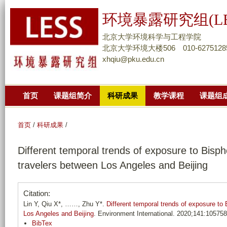
跳
环境暴露研究组(LE
转
到
北京大学环境科学与工程学院
页
北京大学环境大楼506 010-6275128
xhqiu@pku.edu.cn
面
的
主
首页
课题组简介
科研成果
教学课程
课题组
要
内
容
首页
/
科研成果
/
部
Different temporal trends of exposure to Bisph
分
travelers between Los Angeles and Beijing
Citation:
Lin Y, Qiu X*, ……, Zhu Y*.
Different temporal trends of exposure to
Los Angeles and Beijing
. Environment International. 2020;141:105758
BibTex