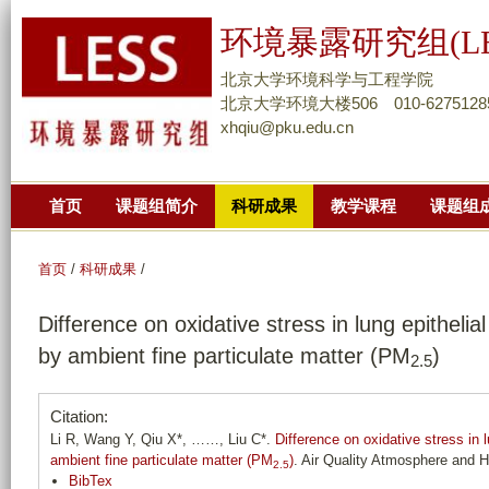
跳
环境暴露研究组(LE
转
到
北京大学环境科学与工程学院
页
北京大学环境大楼506 010-6275128
xhqiu@pku.edu.cn
面
的
主
首页
课题组简介
科研成果
教学课程
课题组
要
内
容
首页
/
科研成果
/
部
Difference on oxidative stress in lung epithel
分
by ambient fine particulate matter (PM
)
2.5
Citation:
Li R, Wang Y, Qiu X*, ……, Liu C*.
Difference on oxidative stress in
ambient fine particulate matter (PM
)
. Air Quality Atmosphere and H
2.5
BibTex