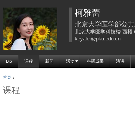
跳
柯雅蕾
转
到
北京大学医学部公共
页
北京大学医学科技楼 西楼 6
面
keyalei@pku.edu.cn
的
主
Bio
课程
新闻
活动
科研成果
演讲
要
内
首页
/
容
课程
部
分