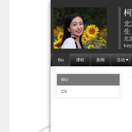
柯
北
生
北京
key
Bio
课程
新闻
活动
BIO
CV