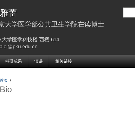
跳
雅蕾
转
到
京大学医学部公共卫生学院在读博士
页
面
大学医学科技楼 西楼 614
alei@pku.edu.cn
的
主
科研成果
演讲
相关链接
要
内
容
首页
/
Bio
部
分