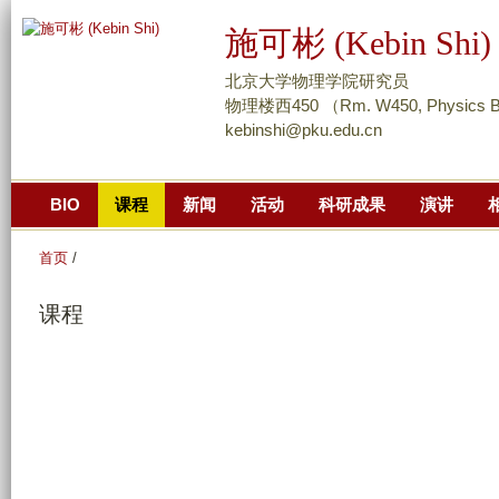
跳
施可彬 (Kebin Shi)
转
到
北京大学物理学院研究员
页
物理楼西450 （Rm. W450, Physics Bui
kebinshi@pku.edu.cn
面
的
主
BIO
课程
新闻
活动
科研成果
演讲
要
内
首页
/
容
部
课程
分