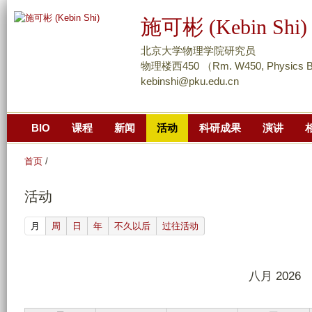
跳
施可彬 (Kebin Shi)
转
到
北京大学物理学院研究员
页
物理楼西450 （Rm. W450, Physics Bui
kebinshi@pku.edu.cn
面
的
主
BIO
课程
新闻
活动
科研成果
演讲
要
内
首页
/
容
部
活动
分
(active tab)
月
周
日
年
不久以后
过往活动
八月 2026