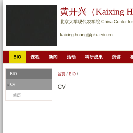
跳
黄开兴（Kaixing H
转
到
北京大学现代农学院 China Center for Agr
页
kaixing.huang@pku.edu.cn
面
的
主
BIO
课程
新闻
活动
科研成果
演讲
要
内
容
BIO
首页
/
BIO
/
部
CV
CV
分
简历