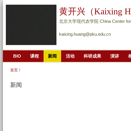
跳
黄开兴（Kaixing H
转
到
北京大学现代农学院 China Center for Agr
页
kaixing.huang@pku.edu.cn
面
的
主
BIO
课程
新闻
活动
科研成果
演讲
要
内
首页
/
容
部
新闻
分