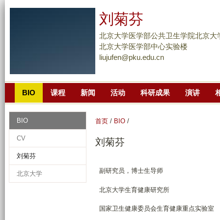
跳
刘菊芬
转
到
北京大学医学部公共卫生学院北京大
页
北京大学医学部中心实验楼
liujufen@pku.edu.cn
面
的
主
BIO
课程
新闻
活动
科研成果
演讲
要
内
容
BIO
首页
/
BIO
/
部
CV
刘菊芬
分
刘菊芬
副研究员，博士生导师
北京大学
北京大学生育健康研究所
国家卫生健康委员会生育健康重点实验室