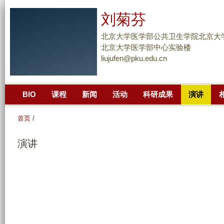
跳
刘菊芬
转
到
北京大学医学部公共卫生学院北京大
页
北京大学医学部中心实验楼
liujufen@pku.edu.cn
面
的
主
BIO
课程
新闻
活动
科研成果
演讲
要
内
首页
/
容
部
演讲
分