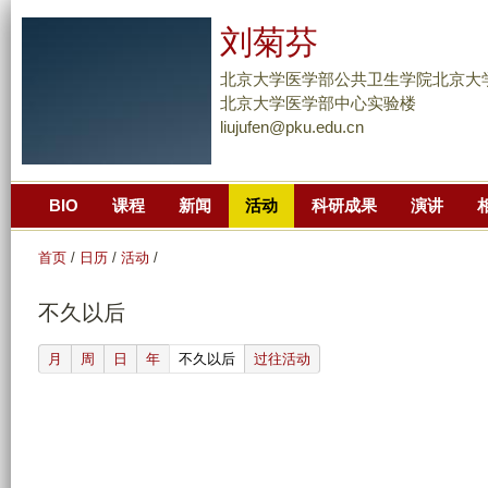
跳
刘菊芬
转
到
北京大学医学部公共卫生学院北京大
页
北京大学医学部中心实验楼
liujufen@pku.edu.cn
面
的
主
BIO
课程
新闻
活动
科研成果
演讲
要
内
首页
/
日历
/
活动
/
容
部
不久以后
分
(active tab)
月
周
日
年
不久以后
过往活动