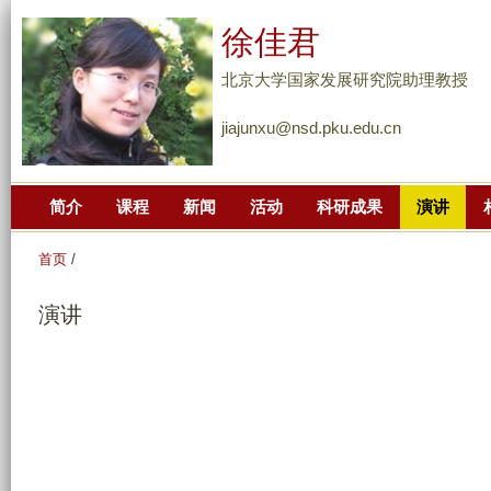
跳
徐佳君
转
到
北京大学国家发展研究院助理教授
页
jiajunxu@nsd.pku.edu.cn
面
的
主
简介
课程
新闻
活动
科研成果
演讲
要
内
首页
/
容
部
演讲
分