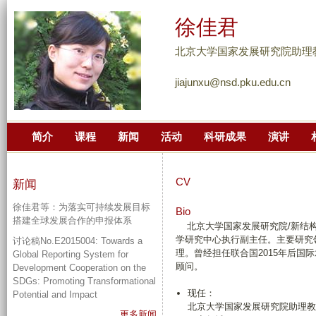
跳
徐佳君
转
到
北京大学国家发展研究院助理
页
jiajunxu@nsd.pku.edu.cn
面
的
主
简介
课程
新闻
活动
科研成果
演讲
要
内
容
CV
新闻
部
徐佳君等：为落实可持续发展目标
分
Bio
搭建全球发展合作的申报体系
北京大学国家发展研究院/新结构
学研究中心执行副主任。主要研究
讨论稿No.E2015004: Towards a
理。曾经担任联合国2015年后国
Global Reporting System for
顾问。
Development Cooperation on the
SDGs: Promoting Transformational
现任：
Potential and Impact
北京大学国家发展研究院助理教
更多新闻