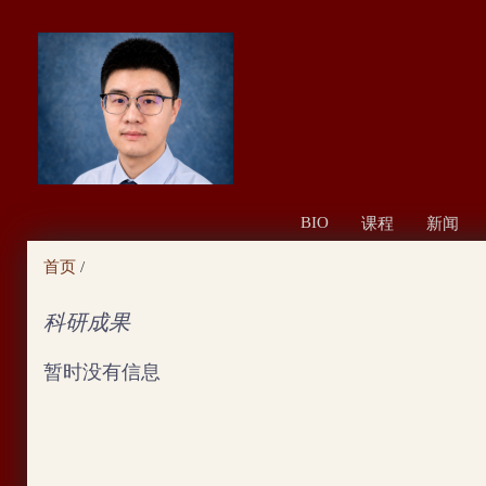
跳
转
到
页
面
的
主
BIO
课程
新闻
要
首页
/
内
容
科研成果
部
暂时没有信息
分