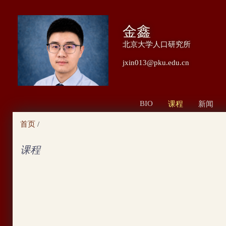
跳
转
金鑫
到
北京大学人口研究所
页
jxin013@pku.edu.cn
面
的
主
BIO
课程
新闻
要
首页
/
内
容
课程
部
分