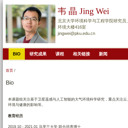
跳
韦 晶 Jing Wei
转
到
北京大学环境科学与工程学院研究员
页
环境大楼416室
jingwei@pku.edu.cn
面
的
主
BIO
研究成果
课程
相关链接
新闻
要
内
容
首页
/
部
Bio
分
本课题组关注基于卫星遥感与人工智能的大气环境科学研究，重点关注云
环境与健康的影响等。
教育经历
2019.10 - 2021.01 马里兰大学 联合培养博士