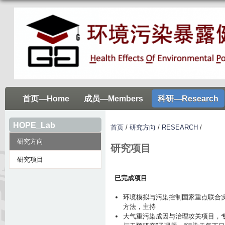
跳
s
转
c
到
r
页
e
面
e
的
n
主
_
要
首页—Home
成员—Members
科研—Research
s
内
h
容
HOPE_Lab
o
首页
/
研究方向
/
RESEARCH
/
部
t
研究方向
研究项目
分
_
研究项目
2
0
已完成项目
2
环境模拟与污染控制国家重点联合
3
方法，主持
.
大气重污染成因与治理攻关项目，专