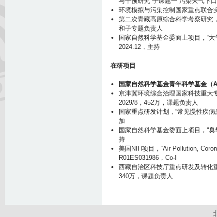
p
与干预研究”子课题一“污染天气下
环境模拟与污染控制国家重点联合
n
第二次青藏高原综合科学考察研究，
g
和子专题负责人
国家自然科学基金委面上项目，“大气颗
2024.12，主持
在研项目
国家自然科学基金青年科学基金（A
京津冀环境综合治理国家科技重大
2029/8
，
452
万，课题负责人
国家重点研发计划，“常见慢性疾病患者大
加
国家自然科学基金委面上项目，“臭氧暴露
持
美国NIH项目，“Air Pollution, Coronary
R01ES031986，Co-I
西藏自治区科技厅重点研发及转化
340
万，课题负责人