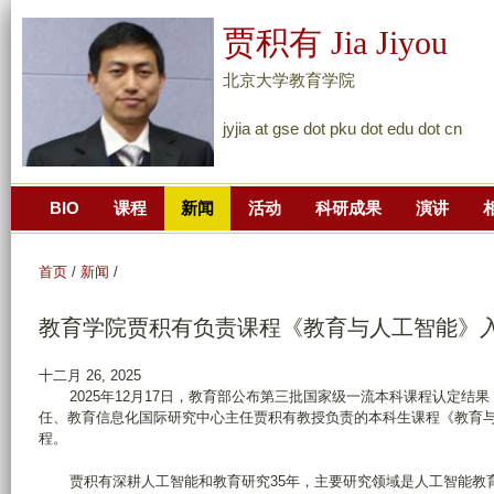
跳
贾积有 Jia Jiyou
转
到
北京大学教育学院
页
jyjia at gse dot pku dot edu dot cn
面
的
主
BIO
课程
新闻
活动
科研成果
演讲
要
内
容
首页
/
新闻
/
部
教育学院贾积有负责课程《教育与人工智能》
分
十二月 26, 2025
2025年12月17日，教育部公布第三批国家级一流本科课程认定结果（
任、教育信息化国际研究中心主任贾积有教授负责的本科生课程《教育
程。
贾积有深耕人工智能和教育研究35年，主要研究领域是人工智能教育