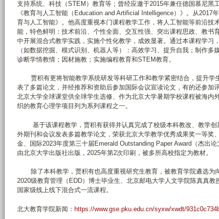
支持系统、科技（STEM）教育等；曾经应邀于2015年兼任德国慕尼
《教育与人工智能（Education and Artificial Intelligenc
育与人工智能》。他高度重视本门课程教学工作，将人工智能等前沿技
能，特色鲜明：技术前沿、个性全面、交互性强、突出课程思政、教书
中开展混合式教学实践，实施个性化教学，成效显著。通过本课程学习
（如数据挖掘、模式识别、机器人等）：高效学习、提升自我；制作多
诊断学情教情；因材施教；实施编程教育和STEM教育。
贾积有更将智能教学系统研发等科研工作和教学紧密结合，提升学生
表了多篇论文，并经推荐和资助后参加国际会议宣读论文，有的还参加
北京大学全球课堂供全球学生选修、作为北京大学暑期学校课程被海内
织的教育心理学项目列为系列课程之一。
基于该课程教学，贾积有获得并认真完成了校级本科教改、教学创新
外期刊和会议发表多篇教学论文，荣获北京大学教学优秀成果奖一等奖
金、国际2023年度第三十届Emerald Outstanding Paper Awa
由北京大学出版社出版，2025年第2次印刷，被多所高校指定为教材。
除了本科教学，贾积有也高度重视研究生教育，被教育学院遴选为向
2020级教育管理（EDD）博士毕业生、北京邮电大学人文学院陈真真
国家级线上线下混合式一流课程。
北大教育学院新闻：
https://www.gse.pku.edu.cn/syxw/xwdt/931c0c73