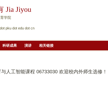
跳
Jia Jiyou
转
到
教育学院
页
e dot pku dot edu dot cn
面
的
主
科研成果
演讲
相关链接
要
内
容
部
人工智能课程 06733030 欢迎校内外师生选修！
分