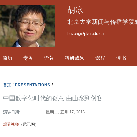
跳
胡泳
转
到
北京大学新闻与传播学院
页
huyong@pku.edu.cn
面
的
主
简历
专著
译著
科研成果
课程
读书
要
内
容
部
首页
/
PRESENTATIONS
/
分
中国数字化时代的创意 由山寨到创客
演讲日期:
星期二, 五月 17, 2016
观看视频
（腾讯网）