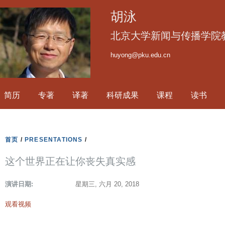
跳
胡泳
转
到
北京大学新闻与传播学院
页
huyong@pku.edu.cn
面
的
主
简历
专著
译著
科研成果
课程
读书
要
内
容
部
首页
/
PRESENTATIONS
/
分
这个世界正在让你丧失真实感
演讲日期:
星期三, 六月 20, 2018
观看视频