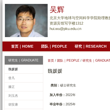
跳
吴辉
转
到
北京大学地球与空间科学学院助理教
页
资源宾馆写字楼1312
hui.wu@pku.edu.cn
面
的
主
首页｜HOME
团队｜PEOPLE
研究｜RESEARCH
要
内
容
研究生｜GRADUATE
首页
/
团队｜PEOPLE
/
研究生｜GRADUA
部
魏媛媛
魏媛媛
分
曾凡
类别：
硕士研究生
滕正
加入年份：
2022年
刘玉杰
毕业年份：
2025年
胡安康