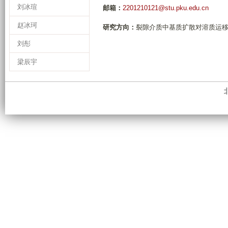
刘冰瑄
邮箱：
2201210121@stu.pku.edu.cn
赵冰珂
研究方向：
裂隙介质中基质扩散对溶质运
刘彤
梁辰宇