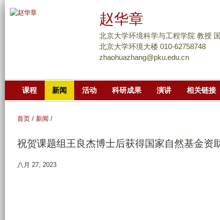
跳
赵华章
转
到
北京大学环境科学与工程学院 教授 
页
北京大学环境大楼 010-62758748
zhaohuazhang@pku.edu.cn
面
的
主
课程
新闻
活动
科研成果
演讲
相关链接
要
内
首页
/
新闻
/
容
部
祝贺课题组王良杰博士后获得国家自然基金资
分
八月 27, 2023