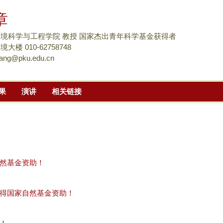
跳
章
转
到
境科学与工程学院 教授 国家杰出青年科学基金获得者
页
楼 010-62758748
ang@pku.edu.cn
面
的
主
果
演讲
相关链接
要
内
容
部
分
然基金资助！
得国家自然基金资助！