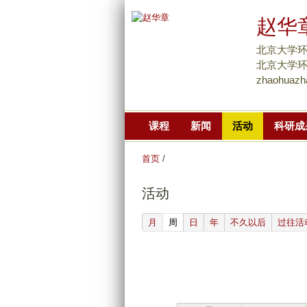
赵华
北京大学环
北京大学环境大
zhaohuazh
课程
新闻
活动
科研成
首页
/
活动
(active tab)
月
周
日
年
不久以后
过往活