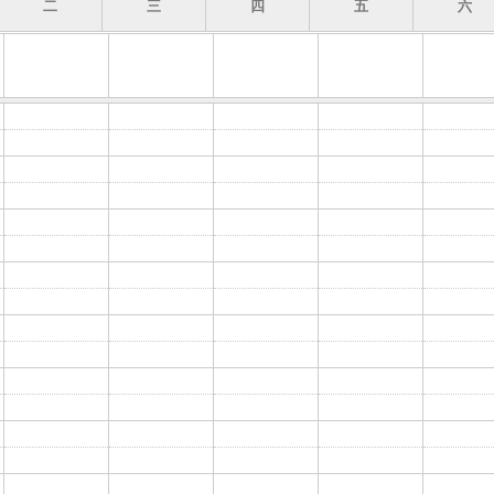
二
三
四
五
六