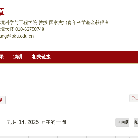
跳
章
转
到
境科学与工程学院 教授 国家杰出青年科学基金获得者
页
楼 010-62758748
ang@pku.edu.cn
面
的
主
果
演讲
相关链接
要
内
容
部
分
导
动
九月 14, 2025 所在的一周
« 向前
向