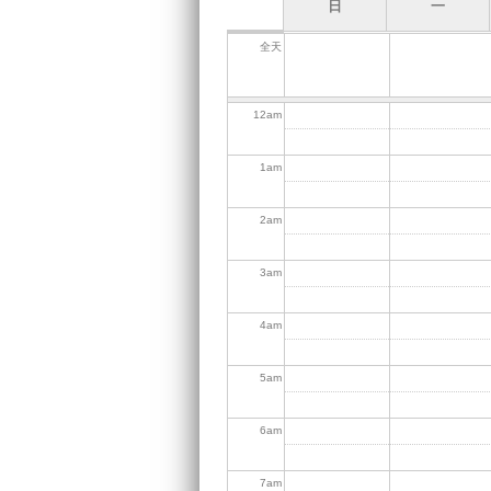
日
一
全天
12
am
1
am
2
am
3
am
4
am
5
am
6
am
7
am