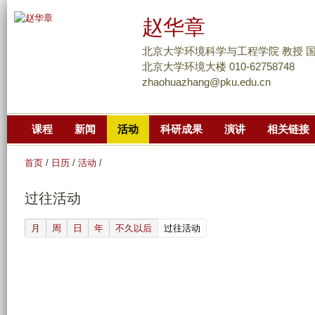
跳
赵华章
转
到
北京大学环境科学与工程学院 教授 
页
北京大学环境大楼 010-62758748
zhaohuazhang@pku.edu.cn
面
的
主
课程
新闻
活动
科研成果
演讲
相关链接
要
内
首页
/
日历
/
活动
/
容
部
过往活动
分
(active tab)
月
周
日
年
不久以后
过往活动