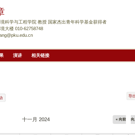
跳
章
转
到
境科学与工程学院 教授 国家杰出青年科学基金获得者
页
楼 010-62758748
ang@pku.edu.cn
面
的
主
果
演讲
相关链接
要
内
容
部
分
导
动
十一月 2024
« 向前
向