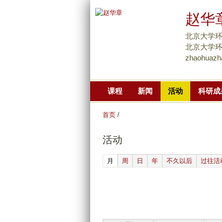
赵华
北京大学环
北京大学环境大
zhaohuazh
课程
新闻
活动
科研成
首页
/
活动
(active tab)
月
周
日
年
不久以后
过往活