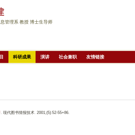
跳
建
转
到
息管理系 教授 博士生导师
页
面
的
主
目
科研成果
演讲
社会兼职
友情链接
要
内
容
部
分
析
. 现代图书情报技术. 2001;(5):52-55+86.