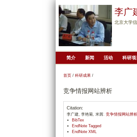
李广
北京大学信
简介
新闻
活动
科研项
首页
/
科研成果
/
竞争情报网站辨析
Citation:
李广建, 李艳菊, 米茜.
竞争情报网站辨
BibTex
EndNote Tagged
EndNote XML