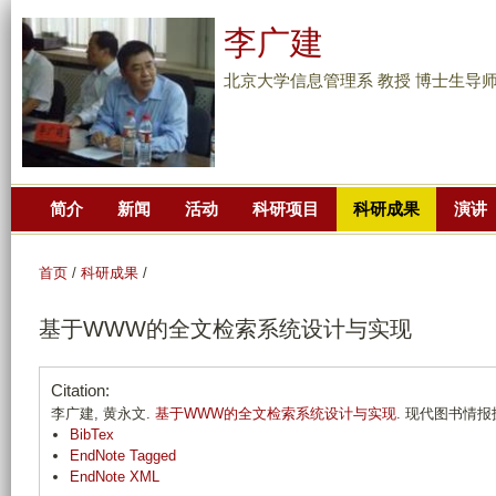
跳
李广建
转
到
北京大学信息管理系 教授 博士生导
页
面
的
主
简介
新闻
活动
科研项目
科研成果
演讲
要
内
容
首页
/
科研成果
/
部
基于WWW的全文检索系统设计与实现
分
Citation:
李广建, 黄永文.
基于WWW的全文检索系统设计与实现
. 现代图书情报技术.
BibTex
EndNote Tagged
EndNote XML