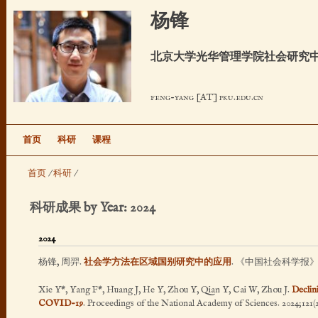
跳
杨锋
转
到
北京大学光华管理学院社会研究中
页
面
feng-yang [AT] pku.edu.cn
的
主
要
首页
科研
课程
内
首页
/
科研
/
容
部
科研成果 by Year: 2024
分
2024
杨锋, 周羿
.
社会学方法在区域国别研究中的应用
. 《中国社会科学报》 [Int
Xie Y*, Yang F*, Huang J, He Y, Zhou Y, Qian Y, Cai W, Zhou J
.
Declin
COVID-19
. Proceedings of the National Academy of Sciences. 2024;121(2