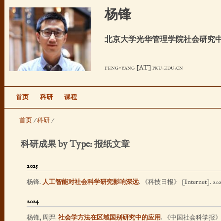
跳
杨锋
转
到
北京大学光华管理学院社会研究中
页
面
feng-yang [AT] pku.edu.cn
的
主
要
首页
科研
课程
内
首页
/
科研
/
容
部
科研成果 by Type: 报纸文章
分
2025
杨锋
.
人工智能对社会科学研究影响深远
. 《科技日报》 [Internet]. 202
2024
杨锋, 周羿
.
社会学方法在区域国别研究中的应用
. 《中国社会科学报》 [Int