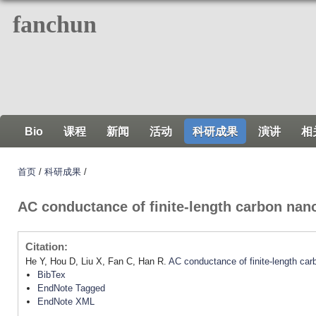
跳
fanchun
转
到
页
面
的
主
Bio
课程
新闻
活动
科研成果
演讲
相
要
内
首页
/
科研成果
/
容
部
AC conductance of finite-length carbon nan
分
Citation:
He Y, Hou D, Liu X, Fan C, Han R.
AC conductance of finite-length ca
BibTex
EndNote Tagged
EndNote XML