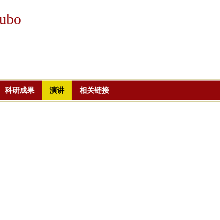
跳
ubo
转
到
页
面
的
主
科研成果
演讲
相关链接
要
内
容
部
分