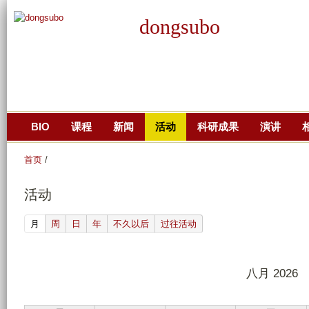
跳
dongsubo
转
到
页
面
的
主
BIO
课程
新闻
活动
科研成果
演讲
要
内
首页
/
容
部
活动
分
(active tab)
月
周
日
年
不久以后
过往活动
八月 2026