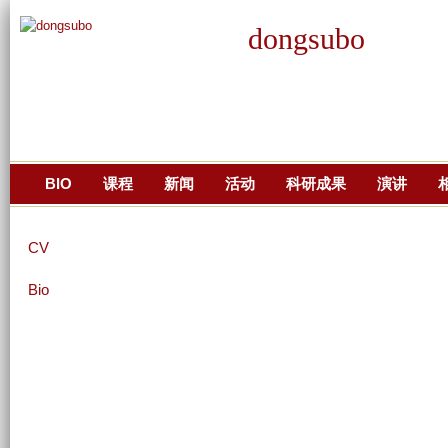
跳
dongsubo
转
到
页
面
的
主
BIO
课程
新闻
活动
科研成果
演讲
要
内
容
CV
部
Bio
分