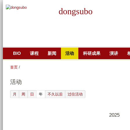
跳
dongsubo
转
到
页
面
的
主
BIO
课程
新闻
活动
科研成果
演讲
要
内
首页
/
容
部
活动
分
(active tab)
月
周
日
年
不久以后
过往活动
2025