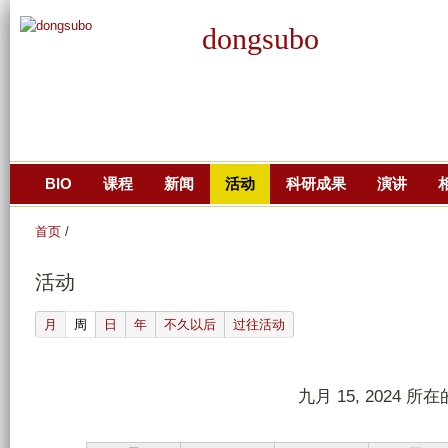
跳
dongsubo
转
到
页
面
的
主
BIO
课程
新闻
活动
科研成果
演讲
要
内
首页
/
容
部
活动
分
(active tab)
月
周
日
年
不久以后
过往活动
九月 15, 2024 所