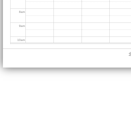
8
am
9
am
10
am
11
am
12
pm
1
pm
2
pm
3
pm
4
pm