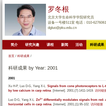
跳
罗冬根
转
到
北京大学生命科学学院研究员
页
设备一号楼511室 电话：010-6276061
dgluo@pku.edu.cn
面
的
主
简介
研究兴趣
课程
新闻
活动
科研成果
要
内
首页
/
科研成果
/
容
部
科研成果 by Year: 2001
分
2001
Xu H-P, Luo D-G, Yang X-L
.
Signals from cone photoreceptors to L-ty
by low calcium in carp retina
. [Internet]. 2001;(7):1411-1419.
访问链
2+
Luo D-G, Yang X-L
.
Zn
differentially modulates signals from red-
horizontal cells in carp retina
. [Internet]. 2001;(1):95-102.
访问链接