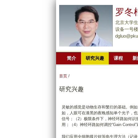
罗冬
北京大学
设备一号楼51
dgluo@pku
简介
研究兴趣
课程
新
首页
/
研究兴趣
灵敏的感觉是动物生存和繁衍的基础。例如
如，人眼可在漆黑的夜晚感知单个光子，也
信号；（2）极限条件下，神经环路如何识
用；（4）神经环路如何调控“Gain Contr
我们应用全细胞膜片钳等电生理方法（记录