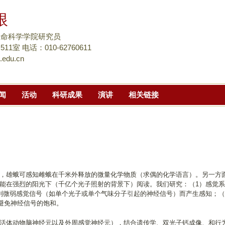
跳
根
转
到
生命科学学院研究员
页
1室 电话：010-62760611
.edu.cn
面
的
主
闻
活动
科研成果
演讲
相关链接
要
内
容
部
分
，雄蛾可感知雌蛾在千米外释放的微量化学物质（求偶的化学语言）。另一方
能在强烈的阳光下（千亿个光子照射的背景下）阅读。我们研究：（1）感觉系
别微弱感觉信号（如单个光子或单个气味分子引起的神经信号）而产生感知；（
ol”避免神经信号的饱和。
活体动物脑神经元以及外周感觉神经元），结合遗传学、双光子钙成像、和行