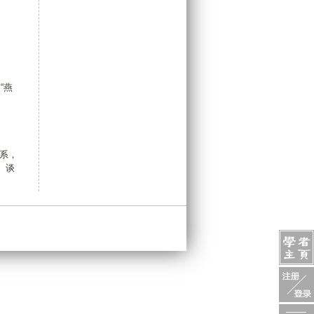
“燕
系，
、谈