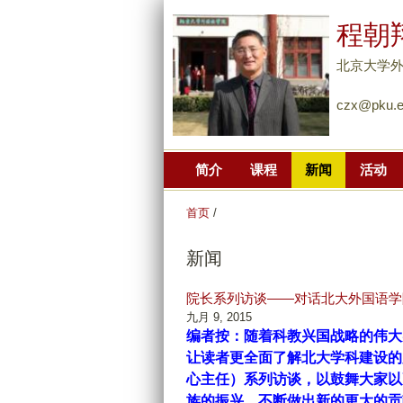
程朝
北京大学
czx@pku.e
简介
课程
新闻
活动
首页
/
新闻
院长系列访谈——对话北大外国语学
九月 9, 2015
编者按：随着科教兴国战略的伟大
让读者更全面了解北大学科建设的
心主任）系列访谈，以鼓舞大家以
族的振兴，不断做出新的更大的贡