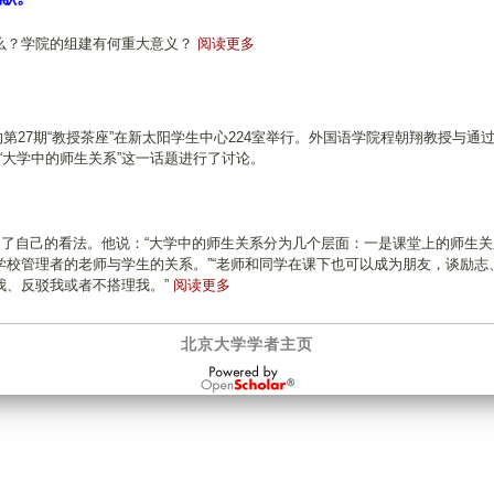
有
么？学院的组建有何重大意义？
阅读更多
关
院
长
系
的第27期“教授茶座”在新太阳学生中心224室举行。外国语学院程朝翔教授与通过
列
“大学中的师生关系”这一话题进行了讨论。
访
谈
—
—
谈了自己的看法。他说：“大学中的师生关系分为几个层面：一是课堂上的师生关
对
校管理者的老师与学生的关系。”“老师和同学在课下也可以成为朋友，谈励志
话
有
我、反驳我或者不搭理我。”
阅读更多
北
关
大
程
外
北京大学学者主页
朝
国
翔
OpenScholar
语
教
学
授
院
谈
院
大
长
学
程
中