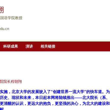
跳
翔
转
到
外国语学院教授
页
du.cn
面
的
主
科研成果
演讲
相关链接
要
内
容
部
分
院院长程朝翔
实施，北京大学的发展驶入了“创建世界一流大学”的快车道。为
历史、现状和未来，本日起本网将陆续推出——北大院长（系、
更清醒的认识，更远大的抱负，更坚强的决心，为北大的建设和
献。