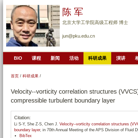
跳
陈 军
转
到
北京大学工学院高级工程师 博士
页
jun@pku.edu.cn
面
的
主
BIO
课程
新闻
活动
科研成果
演讲
要
内
容
首页
/
科研成果
/
部
Velocity--vorticity correlation structures (VVCS
分
compressible turbulent boundary layer
Citation:
Li S-Y, She Z-S, Chen J.
Velocity--vorticity correlation structures (V
boundary layer
, in 70th Annual Meeting of the APS Division of Fluid
BibTex