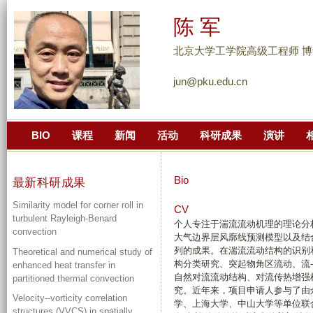
跳
陈 军
转
到
北京大学工学院高级工程师 博
页
jun@pku.edu.cn
面
的
主
BIO
课程
新闻
活动
科研成果
演讲
要
内
容
Bio
最新科研成果
部
Similarity model for corner roll in
分
CV
turbulent Rayleigh-Benard
个人专注于湍流流动机理的理论分
convection
大气边界层风廓线预测模型以及结
列的成果。在湍流流动结构的识别
Theoretical and numerical study of
构分类研究、突起物角区流动、流
enhanced heat transfer in
自然对流流动结构、对流传热增强
partitioned thermal convection
究。近年来，项目申请人参与了由
Velocity--vorticity correlation
学、上海大学、中山大学等单位联
structures (VVCS) in spatially